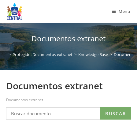
Menu
Documentos extranet
>
Protegido: Documentos extranet
>
Knowledge Base
>
Documentos
Documentos extranet
Documentos extranet